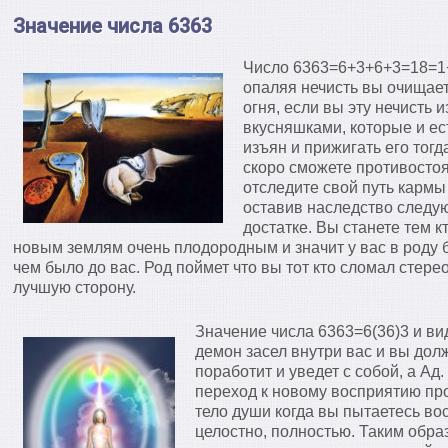
Значение числа 6363
Число 6363=6+3+6+3=18=1+8
опаляя нечисть вы очищаете
огня, если вы эту нечисть
вкусняшками, которые и ес
изъян и прижигать его тогд
скоро сможете противостоя
отследите свой путь кармы
оставив наследство следу
достатке. Вы станете тем к
новым землям очень плодородным и значит у вас в роду б
чем было до вас. Род поймет что вы тот кто сломал стере
лучшую сторону.
Значение числа 6363=6(36)3 и ви
демон засел внутри вас и вы дол
поработит и уведет с собой, а Ад.
переход к новому восприятию про
тело души когда вы пытаетесь во
целостно, полностью. Таким обра