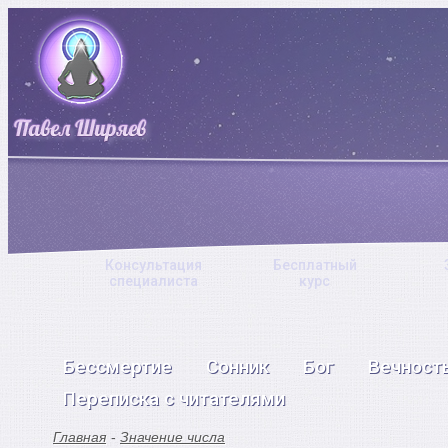
Консультация
Бесплатный
специалиста
курс
Бессмертие
Сонник
Бог
Вечност
Переписка с читателями
Главная
Значение числа