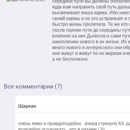
середине пути вы должны обязател
куда вам направить свой путь дальш
высвечивает ваша карма. Ибо некот
своей кармы и их это устраивает и
быстро жизнь пролетела. Те же кто
после оценки пути до середины пути
влияния на них Дьявола и сами пут
накоплению нового в их жизни. Их 
много нового и интересного они об
они живут и живут по их меркам оче
а не бесполезно.
Все комментарии (7)
Шаркан
очень емко и правдоподобно , вчера стукнуло 63, д
волшебно осознавать , что я читаем ! )))