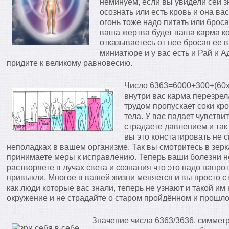
неминуем, если вы увидели сей з
осознать или есть кровь и она вас
огонь тоже надо питать или броса
ваша жертва будет ваша карма к
отказываетесь от нее бросая ее в
миниатюре и у вас есть и Рай и Ад
придите к великому равновесию.
Число 6363=6000+300+(60х
внутри вас карма перезрела
трудом пропускает соки кр
тела. У вас падает чувстви
страдаете давлением и так
вы это констатировать не 
неполадках в вашем организме. Так вы смотритесь в зеркал
принимаете меры к исправлению. Теперь ваши болезни н
растворяете в лучах света и сознания что это надо напро
привыкли. Многое в вашей жизни меняется и вы просто с
как люди которые вас знали, теперь не узнают и такой им
окружение и не страдайте о старом пройдённом и прошло
Значение числа 6363/3636, симметр