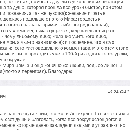
ся, поститься; помогать другим в ускорении их эволюции
на та душа, которая прошла все уроки быстро, при этом
и познания, а так же чувства); желание играть в
, держась подальше от этого Мира; гордость к
 что можно назвать: прямая, либо посредованная);
глазах темнеет, тьма сгущается, мир начинает играть
к чему-либо/кому-либо; желание убить кого-либо,
е мои, а чьи-то навязчивые); и последнее, что я смог
исания сего «исповедального комментария» это отсутствие
ные игры, и проходить уже в 100-й раз одни и те же уроки,
ня окружает.
и Мира Вам, а и еще конечно же Любви, ведь ее лишены
(что-то я переиграл). Благодарю.
24.01.2014
вич
а и нашего пути к ним, это Бог и Антихрист. Так вот если мы
м свет души и благодать, когда все вокруг освещается и
емонов которые давно завладели людьми и управляют их