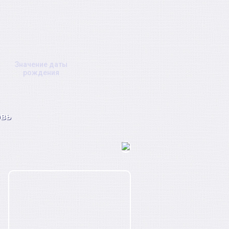
Значение даты
рождения
вь