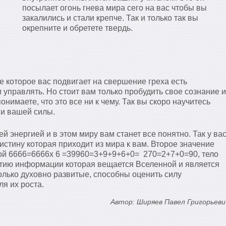
посылает огонь гнева мира сего на вас чтобы вы
закалились и стали крепче. Так и только так вы
окрепните и обретете твердь.
е которое вас подвигает на свершение греха есть
управлять. Но стоит вам только пробудить свое сознание и
понимаете, что это все ни к чему. Так вы скоро научитесь
 и вашей силы.
й энергией и в этом миру вам станет все понятно. Так у ва
 истину которая приходит из мира к вам. Второе значение
ной 6666=6666х 6 =39960=3+9+9+6+0= 270=2+7+0=90, тело
ятию информации которая вещается Вселенной и является
лько духовно развитые, способны оценить силу
я их роста.
Автор: Ширяев Павел Григорьеви