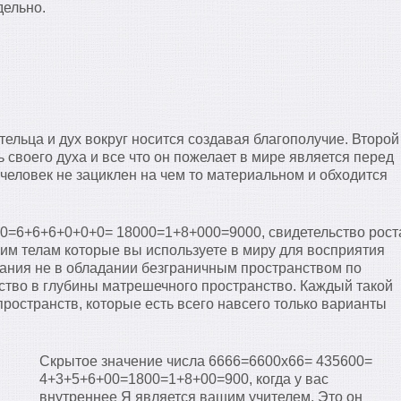
дельно.
 тельца и дух вокруг носится создавая благополучие. Второй
ь своего духа и все что он пожелает в мире является перед
 человек не зациклен на чем то материальном и обходится
0=6+6+6+0+0+0= 18000=1+8+000=9000, свидетельство рост
им телам которые вы используете в миру для восприятия
ания не в обладании безграничным пространством по
ство в глубины матрешечного пространство. Каждый такой
ространств, которые есть всего навсего только варианты
Скрытое значение числа 6666=6600х66= 435600=
4+3+5+6+00=1800=1+8+00=900, когда у вас
внутреннее Я является вашим учителем. Это он