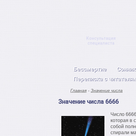
Консультация
специалиста
Бессмертие
Сонник
Переписка с читателя
Главная
Значение числа
Значение числа 6666
Число 666
которая в 
собой полн
спирали ма