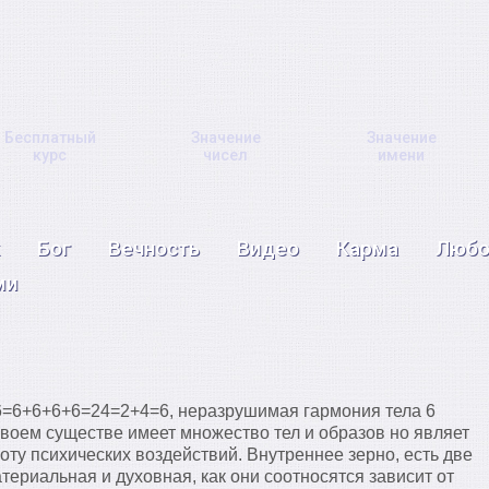
Бесплатный
Значение
Значение
курс
чисел
имени
Бог
Вечность
Видео
Карма
Любо
ми
6=6+6+6+6=24=2+4=6, неразрушимая гармония тела 6
своем существе имеет множество тел и образов но являет
оту психических воздействий. Внутреннее зерно, есть две
териальная и духовная, как они соотносятся зависит от