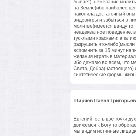
бывает); нежелание молить
на Земле(ибо наиболее цен
накопила достаточный опыт 
видеоигры и забыться в них
молитве(имеется ввиду то,
неадекватное поведение, в 
тусклыми красками; апатию 
разрушить что-либо(мысли н
вспомнить за 15 минут нап
желания играть в материаль
ибо дежавю во всем, что ме
Света, Добра(настоящего) 
синтетические формы жизни
Ширяев Павел Григорье
Евгений, есть две точки дух
движемся к Богу то обретае
мы видим истинные лица д