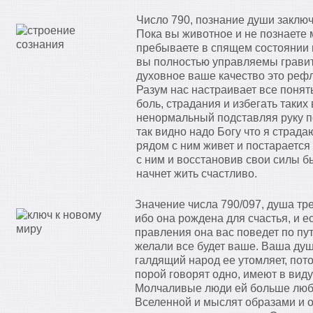
Число 790, познание души заключ
Пока вы животное и не познаете 
пребываете в спящем состоянии 
вы полностью управляемы грави
духовное ваше качество это рефле
Разум нас настраивает все понят
боль, страдания и избегать таких
ненормальный подставляя руку по
так видно надо Богу что я страда
рядом с ним живет и постарается
с ним и восстановив свои силы б
начнет жить счастливо.
Значение числа 790/097, душа тре
ибо она рождена для счастья, и е
правления она вас поведет по пу
желали все будет ваше. Ваша душ
галдящий народ ее утомляет, пото
порой говорят одно, имеют в виду
Молчаливые люди ей больше любы
Вселенной и мыслят образами и о