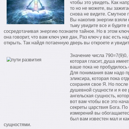
чтобы это увидеть. Как нап
то но не можете, вы зажигае
снова не видите. Смутное 
Вы накопив энергии взяли 
тьму увидите все и будите 
сосредотачивая энергию познаете тайное. Но в этом ключ
она говорит, что вам ключ уже дан, Раз ключ у вас есть на
открыть. Так найдя потаенную дверь вы откроете и увидит
Значение числа 790=7(9)0,
которая гласит, душа имее
ваше пока не пробудилось 
Для понимания вам надо п
эликсира, которая пока от
сохраняя свое Я. Но после
душевной сущности и я ее 
ангельская сущность, котор
вот вам чтобы все это нач
секреты царствия Бога. По
измерений вы обогащаетесь
был вам известен мал и к
сущностями.