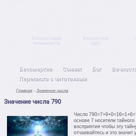
Консультация
Бесплатный
специалиста
курс
Бессмертие
Сонник
Бог
Вечност
Переписка с читателями
Главная
Значение числа
Значение числа 790
Число 790=7+9+0=16=1+6=7
основе 7 носители тайного
восприятия чтобы эту тайн
отчаивайтесь и это значит 