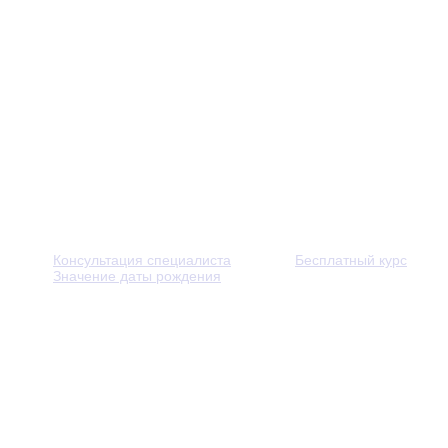
Консультация специалиста
Бесплатный курс
Значение даты рождения
© 2013 - 2026 — Через тернии к звёздам. Все права защ