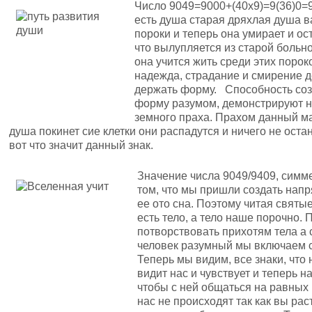
Число 9049=9000+(40х9)=9(36)0=9
есть душа старая дряхлая душа в
пороки и теперь она умирает и ос
что вылупляется из старой больн
она учится жить среди этих порок
надежда, страдание и смирение д
держать форму. Способность созд
форму разумом, демонстрируют 
земного праха. Прахом данный ма
душа покинет сие клетки они распадутся и ничего не остан
вот что значит данный знак.
Значение числа 9049/9409, симме
том, что мы пришли создать нап
ее ото сна. Поэтому читая святы
есть тело, а тело наше порочно.
потворствовать прихотям тела а 
человек разумный мы включаем с
Теперь мы видим, все знаки, что
видит нас и чувствует и теперь 
чтобы с ней общаться на равных
нас не происходят так как вы рас