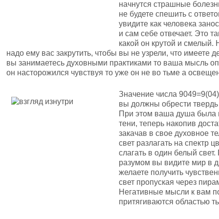
начнутся страшные болезни
не будете спешить с ответ
увидите как человека занос
и сам себе отвечает. Это т
какой он крутой и смелый. 
надо ему вас закрутить, чтобы вы не узрели, что имеете д
вы занимаетесь духовными практиками то ваша мысль оп
он насторожился чувствуя то уже он не во тьме а освещен 
Значение числа 9049=9(04)
вы должны обрести твердь 
При этом ваша душа была 
тени, теперь накопив дост
закачав в свое духовное те
свет разлагать на спектр ц
слагать в один белый свет.
разумом вы видите мир в д
желаете получить чувстве
свет пропуская через пира
Негативные мысли к вам по
притягиваются областью т