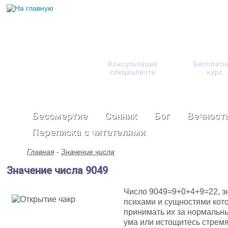
Консультация
Бесплатн
специалиста
курс
Бессмертие
Сонник
Бог
Вечност
Переписка с читателями
Главная
Значение числа
Значение числа 9049
Число 9049=9+0+4+9=22, зн
психами и сущностями кото
принимать их за нормальны
ума или истощитесь стремя