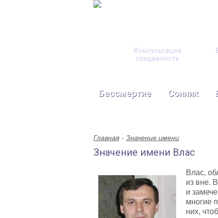
Консультация
специалиста
Бессмертие
Сонник
Главная
Значение имени
Значение имени Влас
Влас, об
из вне. 
и замече
многие п
них, что