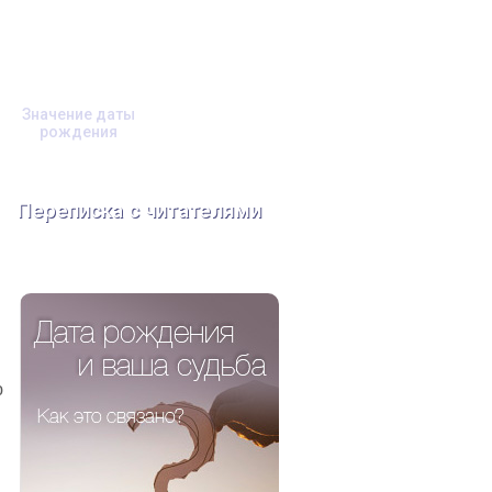
Значение даты
рождения
Переписка с читателями
ю