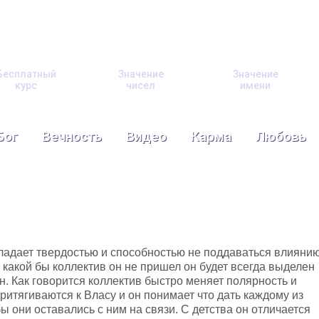
Бесплатный
Значение
Значение
курс
чисел
имени
Бог
Вечность
Видео
Карма
Любовь
ладает твердостью и способностью не поддаваться влияни
В какой бы коллектив он не пришел он будет всегда выделен
н. Как говорится коллектив быстро меняет полярность и
ритягиваются к Власу и он понимает что дать каждому из
бы они оставались с ним на связи. С детства он отличается