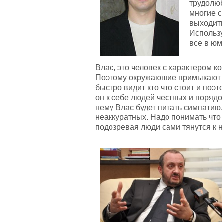
трудолюб
многие с
выходить
Использу
все в юм
Влас, это человек с характером к
Поэтому окружающие примыкают к 
быстро видит кто что стоит и по
он к себе людей честных и порядо
нему Влас будет питать симпатию
неаккуратных. Надо понимать что 
подозревая люди сами тянутся к 