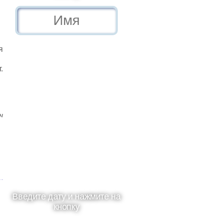
я
.
ч
Введите дату и нажмите на
кнопку