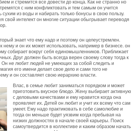
ием и стремится все довести до конца. Как не странно но
тремятся с ним конфликтовать и тем самым он учится
 сухим из воды и набирать только бонусы в свою пользу.
я свой интелект он многие ситуации обыгрывает переводя
ор.
оторый знает что ему надо и поэтому он целеустремлен.
нему и он их может использовать, например в бизнесе. он
этому собирает вокруг себя единомышленников. Приближает
чных. Друг должен быть всегда верен своему слову тогда к
. Он не любит людей не умеющих за собой следить и
магия его имени делает свое дело и сами того не
нему и он составляет свою иерархию власти.
Влас, в семье любит заниматься порядком и может
приготовить вкусное блюдо. Жену выбирает активную
с деловыми качествами и ему нравится когда она
проявляет их. Детей он любит и учит их всему что сам
умеет. Ему надо практиковать в себе самолюбие и
тогда он меньше будет уязвим когда пребывая на
низких должностях в начале своей карьеры. Поиск
самоутвердится в коллективе и каким образом начать