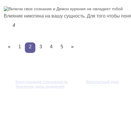
Влияние никотина на вашу сущность. Для того чтобы понять
4
«
1
2
3
4
5
»
Консультация специалиста
Бесплатный курс
Значение даты рождения
© 2013 - 2026 — Через тернии к звёздам. Все права защ