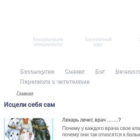
Консультация
Бесплатный
специалиста
курс
Бессмертие
Сонник
Бог
Вечност
Переписка с читателями
Главная
Исцели себя сам
Лекарь лечит, врач …….?
Почему у каждого врача свое кл
почему они так относятся к боль