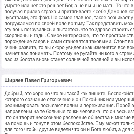
умрете или нет это решает Бог, а не вы и не мать. То что
получая прилив страха и притягиваете к себе Демонов к
чувствами, это факт. Но самое главное, такое возникает у
погружаемся по своей воле во тьму. Так представить мож
эту вонь погрузились и пытаетесь что то здраво строить 
скорпионы и гады. Самое интересное, что то пространст
порождение гадов и сами становятся таковыми. Стоит ва
очень развита, то вы скоро увидели как изменятся все вок
начнет вас понимать. Поэтому не ругайте ни кого а стрем
вас из болота вновь станет солнечной поляной и вы испо
Ширяев Павел Григорьевич
Добрый, это хорошо что вы такой как пишите. Беспокойств
которого сознание отключено и он Покой-ник или умерши
реанимировать посылают волны и переживания. Порой э
направлены на те больные точки человека что он весь из
что он творит неосознано раслоение общества и многие 
на помощь и тонут в этом беспокойстве. Ему может только
для того чтобы другие видели что он и Бога любит, а для 