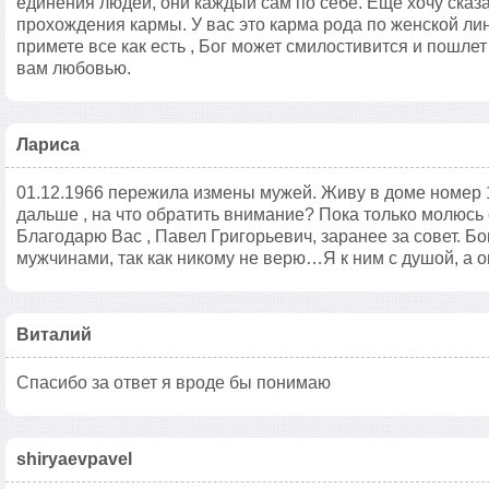
единения людей, они каждый сам по себе. Еще хочу сказа
прохождения кармы. У вас это карма рода по женской ли
примете все как есть , Бог может смилостивится и пошле
вам любовью.
Лариса
01.12.1966 пережила измены мужей. Живу в доме номер 1
дальше , на что обратить внимание? Пока только молюс
Благодарю Вас , Павел Григорьевич, заранее за совет. Бо
мужчинами, так как никому не верю…Я к ним с душой, а о
Виталий
Спасибо за ответ я вроде бы понимаю
shiryaevpavel