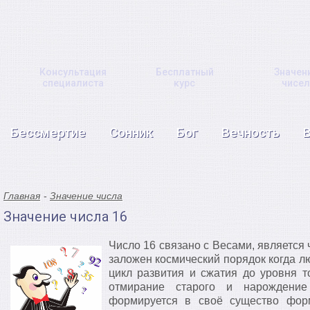
Консультация
Бесплатный
Значен
специалиста
курс
чисел
Бессмертие
Сонник
Бог
Вечность
Главная
Значение числа
Значение числа 16
Число 16 связано с Весами, является
заложен космический порядок когда 
цикл развития и сжатия до уровня т
отмирание старого и нарождение
формируется в своё существо форм