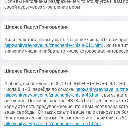
Если вы наполнены раздражением то это другое и вам пр
своей ауры через укрепление веры.
Ширяев Павел Григорьевич
Лиля , для того чтобы узнать значение числа 611 вам про
http://shiryaevpavel.ru/znachenie-chisla-611.html
, или на ти
значение числа и набрать то число которое вас интересуе
Ширяев Павел Григорьевич
Любовь, вы рождены 8.09.1979=8+0+9+1+9+7+9=43=4+3=7
числа 8 и 43, перейдя по ссылке.
http://shiryaevpavel.ru/zn
http://shiryaevpavel.ru/znachenie-chisla-43.html
, вы узнает
рождение. Потом вы должны 43+8=51=5+1=6, понять что 8
карму это есть предупреждение что к вам идет волна кот
ваши свободы. От таких сжатий ваше тело становится б
гиперточнические кризы. Посмотрите что значит числа 51
http://shiryaevpavel.ru/znachenie-chisla-51.html