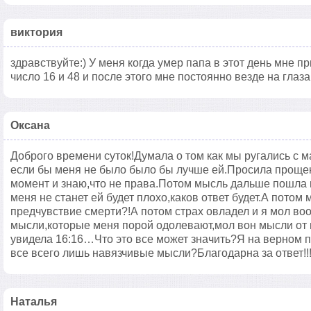
виктория
здравствуйте:) У меня когда умер папа в этот день мне п
число 16 и 48 и после этого мне постоянно везде на глаз
Оксана
Доброго времени суток!Думала о том как мы ругались с м
если бы меня не было было бы лучше ей.Просила проще
момент и знаю,что не права.Потом мысль дальше пошла м
меня не станет ей будет плохо,каков ответ будет.А потом
предчувствие смерти?!А потом страх овладел и я мол во
мысли,которые меня порой одолевают,мол вон мысли от 
увидела 16:16…Что это все может значить?Я на верном пу
все всего лишь навязчивые мысли?Благодарна за ответ!!
Наталья