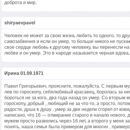
доброта и мир.
shiryaevpavel
Человек не может за свою жизнь любить то одного, то друг
самозабвения и если он умер, то больше никого не пуска
свое сердце любовь к другому человеку, вы перенесли н
любви и он умер. Это в народе называется черная вдова, 
Ирина 01.09.1971
Павел Григорьевич, проясните, пожалуйста. С первым му
лев по гороскопу, себялюбивый красавец, боролась за него
бороться не за кого, два года назад он умер. Со вторым 
гороскопу, добрый , любящий не за что-то, а просто, потом
радости, душа в душу , умер за две недели сгорел от ковид
написано, что 16 — отмирание старого и начало нового, д
мужем просто развелись через 16 лет, а второго у меня з
понять, наша семья была примером для многих , примеро