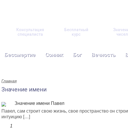
Консультация
Бесплатный
Значен
специалиста
курс
чисел
Бессмертие
Сонник
Бог
Вечность
Главная
Значение имени
Значение имени Павел
Павел, сам строит свою жизнь, свое пространство он стро
интуицию […]
1