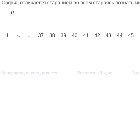
Софья, отличается старанием во всем стараясь познать мир
0
1
«
...
37
38
39
40
41
42
43
44
45
Консультация специалиста
Бесплатный курс
Зна
© 2013 - 2026 — Через тернии к звёздам. Все права защи