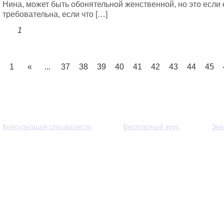
Нина, может быть обонятельной женственной, но это если 
требовательна, если что […]
1
1
«
...
37
38
39
40
41
42
43
44
45
Консультация специалиста
Бесплатный курс
Зна
© 2013 - 2026 — Через тернии к звёздам. Все права защи