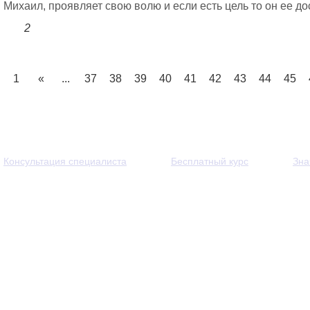
Михаил, проявляет свою волю и если есть цель то он ее дос
2
1
«
...
37
38
39
40
41
42
43
44
45
Консультация специалиста
Бесплатный курс
Зна
© 2013 - 2026 — Через тернии к звёздам. Все права защи